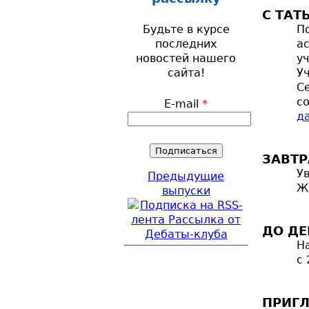
С ТАТ
Будьте в курсе
По
последних
ас
новостей нашего
у
сайта!
У
С
с
E-mail
*
да
ЗАВТР
У
Предыдущие
Ж
выпуски
ДО ДЕ
На
с 
ПРИГЛ