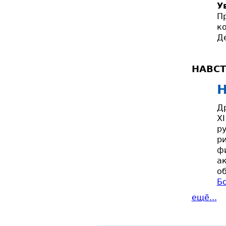
У
П
к
Д
НАВСТ
Н
Др
X
ру
р
фи
а
о
Бо
ещё...