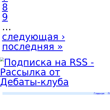
8
9
…
следующая ›
последняя »
Главная
П