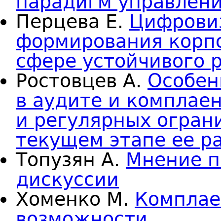
парадигм управлен
Перцева Е.
Цифрови
формирования корпо
сфере устойчивого 
Ростовцев А.
Особен
в аудите и комплаен
и регулярных огран
текущем этапе ее р
Топузян А.
Мнение п
дискуссии
Хоменко М.
Комплаен
возможности