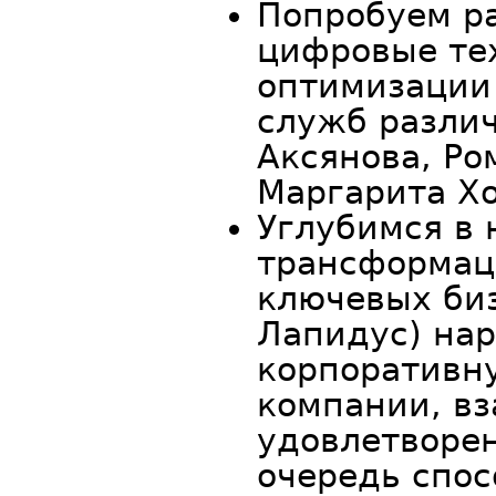
Попробуем ра
цифровые те
оптимизации
служб разли
Аксянова, Ро
Маргарита Хо
Углубимся в
трансформац
ключевых би
Лапидус) нар
корпоративну
компании, в
удовлетворен
очередь спо