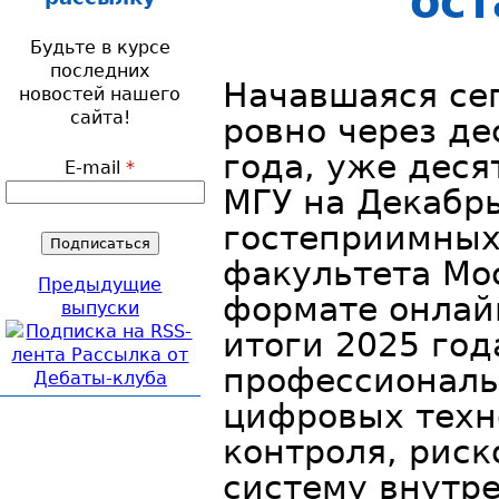
ост
Будьте в курсе
последних
Начавшаяся се
новостей нашего
сайта!
ровно через де
года, уже деся
E-mail
*
МГУ на Декабрь
гостеприимных
факультета Мос
Предыдущие
формате онла
выпуски
итоги 2025 год
профессионал
цифровых техн
контроля, риск
систему внутре