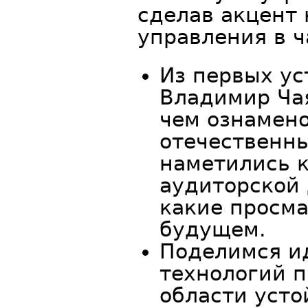
сделав акцент 
управления в ч
Из первых ус
Владимир Чая
чем ознамено
отечественны
наметились 
аудиторской 
какие просм
будущем.
Поделимся и
технологий п
области усто