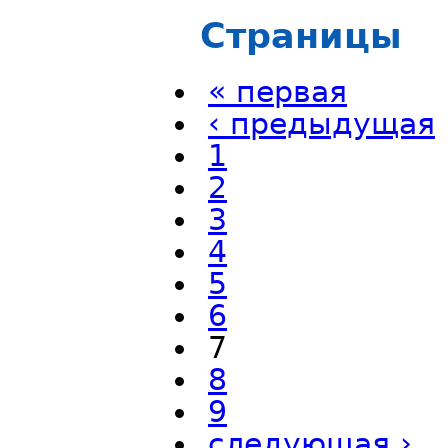
Страницы
« первая
‹ предыдущая
1
2
3
4
5
6
7
8
9
следующая ›